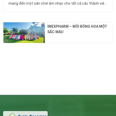
mang đến một sân chơi âm nhạc cho tất cả các thành viên,
đây còn là cơ hội để các mọi người thể hiện năng khiếu ca
hát, qua đó tăng cường tính gắn kết đội ngũ.
IMEXPHARM – MỖI BÔNG HOA MỘT
SẮC MÀU