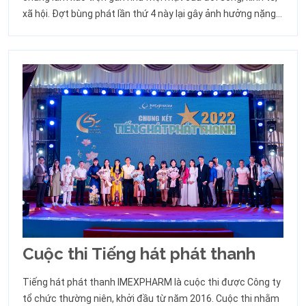
xã hội. Đợt bùng phát lần thứ 4 này lại gây ảnh hưởng nặng
nề và kéo dài nhất. Có trụ sở chính và các chi nhánh bán
hàng phần lớn đặt tại 19 tỉnh thành phía Nam, nơi chịu tác
động rất lớn của đợt dịch lần này
Cuộc thi Tiếng hát phát thanh
Tiếng hát phát thanh IMEXPHARM là cuộc thi được Công ty
tổ chức thường niên, khởi đầu từ năm 2016. Cuộc thi nhằm